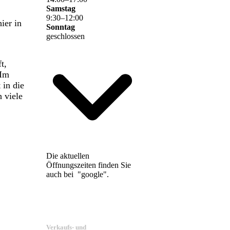
Samstag
9
:
30
–
12
:
00
ier in
Sonntag
geschlossen
t,
 Im
 in die
h viele
Die aktuellen
Öffnungszeiten finden Sie
auch bei "google".
Verkaufs- und