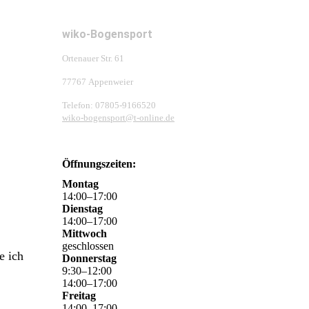
wiko-Bogensport
Ortenauer Str. 61
77767 Appenweier
Telefon: 07805-9166520
wiko-bogensport@t-online.de
Öffnungszeiten:
Montag
14
:
00
–
17
:
00
Dienstag
14
:
00
–
17
:
00
Mittwoch
geschlossen
e ich
Donnerstag
9
:
30
–
12
:
00
14
:
00
–
17
:
00
Freitag
14
:
00
–
17
:
00